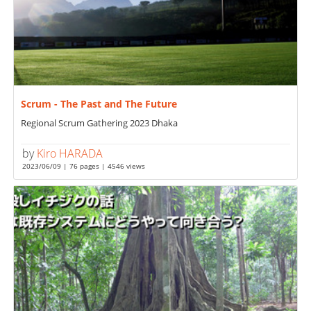
Scrum - The Past and The Future
Regional Scrum Gathering 2023 Dhaka
by
Kiro HARADA
2023/06/09 | 76 pages | 4546 views