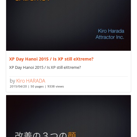
XP Day Hanoi 2015 / Is XP still eXtreme?
XP Day Hanoi 2015 / Is XP still eXtreme?
by
Kiro HARADA
2015/04/20 | 50 pages | 9338 views