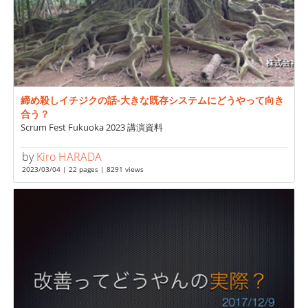
締め殺しイチジクの話-大きな既存システムにどうやって向き
合う？
Scrum Fest Fukuoka 2023 講演資料
by
Kiro HARADA
2023/03/04 | 22 pages | 8291 views