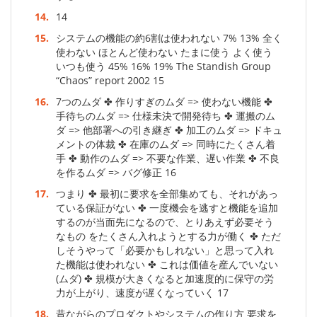
14.
14
15.
システムの機能の約6割は使われない 7% 13% 全く
使わない ほとんど使わない たまに使う よく使う
いつも使う 45% 16% 19% The Standish Group
“Chaos” report 2002 15
16.
7つのムダ ✤ 作りすぎのムダ => 使わない機能 ✤
手待ちのムダ => 仕様未決で開発待ち ✤ 運搬のム
ダ => 他部署への引き継ぎ ✤ 加工のムダ => ドキュ
メントの体裁 ✤ 在庫のムダ => 同時にたくさん着
手 ✤ 動作のムダ => 不要な作業、遅い作業 ✤ 不良
を作るムダ => バグ修正 16
17.
つまり ✤ 最初に要求を全部集めても、それがあっ
ている保証がない ✤ 一度機会を逃すと機能を追加
するのが当面先になるので、とりあえず必要そう
なもの をたくさん入れようとする力が働く ✤ ただ
しそうやって「必要かもしれない」と思って入れ
た機能は使われない ✤ これは価値を産んでいない
(ムダ) ✤ 規模が大きくなると加速度的に保守の労
力が上がり、速度が遅くなっていく 17
18.
昔ながらのプロダクトやシステムの作り方 要求を