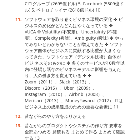
CITIグループ (2695億ドル) 5. Facebook (5509億ド
ル) 5. ペトロチャイナ (2618億ドル) 10
11.
ソフトウェアを取り巻くビジネス環境の変化 ✤ ビ
ジネスの変化がどんどんはやくなっている ✤
VUCA ✤ Volatility (不安定)、Uncertainty (不確
実)、Complexity (複雑)、Ambiguity (曖昧) ✤ やっ
てみないとわからないことが増えてきた ✤ ソフト
ウェア自体がビジネスに貢献する比重が大きくな
ってきた、ソフトウェア（デジタル技術）自体が
ビジ ネスそのものに ✤ 多くのサービスが10数年以
内に登場し既存のビジネスモデルに影響を与えた
り、人の働き方を変えている ✤ ✤
Zoom（2011）、Slack（2013）、
Discord（2015）、Uber（2009）、
Instagram（2010）、Airbnb（2008）、
Mericari（2013）、MoneyFoward（2012） ITは
ビジネス上の成果達成のための重要な要素に 11
12.
昔ながらのやり方をふりかえる
13.
昔ながらのプロダクトやシステムの作り方 要求を
全部あつめる 見積もる まとめて作る まとめて確認
する 13