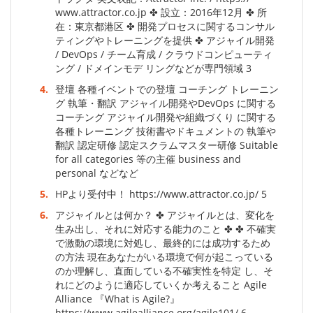
www.attractor.co.jp ✤ 設立：2016年12月 ✤ 所
在：東京都港区 ✤ 開発プロセスに関するコンサル
ティングやトレーニングを提供 ✤ アジャイル開発
/ DevOps / チーム育成 / クラウドコンピューティ
ング / ドメインモデ リングなどが専門領域 3
4.
登壇 各種イベントでの登壇 コーチング トレーニン
グ 執筆・翻訳 アジャイル開発やDevOps に関する
コーチング アジャイル開発や組織づくり に関する
各種トレーニング 技術書やドキュメントの 執筆や
翻訳 認定研修 認定スクラムマスター研修 Suitable
for all categories 等の主催 business and
personal などなど
5.
HPより受付中！ https://www.attractor.co.jp/ 5
6.
アジャイルとは何か？ ✤ アジャイルとは、変化を
生み出し、それに対応する能力のこと ✤ ✤ 不確実
で激動の環境に対処し、最終的には成功するため
の方法 現在あなたがいる環境で何が起こっている
のか理解し、直面している不確実性を特定 し、そ
れにどのように適応していくか考えること Agile
Alliance 『What is Agile?』
https://www.agilealliance.org/agile101/ 6