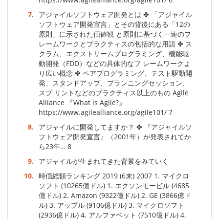
7.
アジャイルソフトウェア開発とは ✤ 「アジャイル
ソフトウェア開発宣言」とその背後にある「12の
原則」に示された価値観 と原則に基づく一連のフ
レームワークとプラクティスの包括的な用語 ✤ ス
クラム、エクストリームプログラミング、機能駆
動開発（FDD）などの具体的なフ レームワークよ
り広い概念 ✤ ペアプログラミング、テスト駆動開
発、スタンドアップ、プランニングセッション、
スプ リントなどのプラクティス以上のもの Agile
Alliance 『What is Agile?』
https://www.agilealliance.org/agile101/ 7
8.
アジャイルに開発してますか？ ✤ 『アジャイルソ
フトウェア開発宣言』（2001年）が発表されてか
ら23年… 8
9.
アジャイルが生まれてきた背景をみていく
10.
時価総額ランキング 2019 (6末) 2007 1. マイクロ
ソフト (10265億ドル) 1. エクソンモービル (4685
億ドル) 2. Amazon (9322億ドル) 2. GE (3866億ド
ル) 3. アップル (9106億ドル) 3. マイクロソフト
(2936億ドル) 4. アルファベット (7510億ドル) 4.