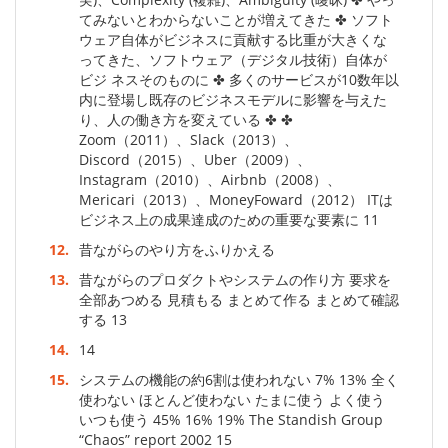
てみないとわからないことが増えてきた ✤ ソフト
ウェア自体がビジネスに貢献する比重が大きくな
ってきた、ソフトウェア（デジタル技術）自体が
ビジ ネスそのものに ✤ 多くのサービスが10数年以
内に登場し既存のビジネスモデルに影響を与えた
り、人の働き方を変えている ✤ ✤
Zoom（2011）、Slack（2013）、
Discord（2015）、Uber（2009）、
Instagram（2010）、Airbnb（2008）、
Mericari（2013）、MoneyFoward（2012） ITは
ビジネス上の成果達成のための重要な要素に 11
12.
昔ながらのやり方をふりかえる
13.
昔ながらのプロダクトやシステムの作り方 要求を
全部あつめる 見積もる まとめて作る まとめて確認
する 13
14.
14
15.
システムの機能の約6割は使われない 7% 13% 全く
使わない ほとんど使わない たまに使う よく使う
いつも使う 45% 16% 19% The Standish Group
“Chaos” report 2002 15