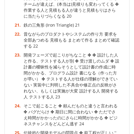
チームが違えば、(本当は)見積りも変わってくる ✤
作業する人と見積もる人が違うと見積もりはさら
に当たらりづらくなる 20
21.
鉄の三角形 (Iron Triangle) 21
22.
昔ながらのプロダクトやシステムの作り方 要求を
全部あつめる 見積もる まとめて作る まとめて確認
する 22
23.
開発フェーズで起こりがちなこと ✤ ✤ 設計した人
と作る、テストする人が別 ✤ 受け渡しのムダ ✤ 設
計書の曖昧性を減らそうとして設計書の作成に時
間がかかる、プログラム設計 書になる（作った方
が早い） ✤ テストする人が仕様の理解ができてい
ない 実装中に判明した不具合や修正点の反映がさ
れない、もしくは実施が大変 設計する人 開発する
人 テストする人 23
24.
そこで起こること ✤ 頼んだものと違うと言われる
✤ バグだらけ ✤ 期日に間に合わない ✤ ただでさ
え時間がかかったのにさらに時間がかかる ✤ ビジ
ネスチャンスをどんどん逃す 24
25.
伝統的な開発モデルの問題点 ✤ 前工程が正しいこ