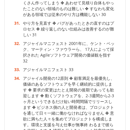
くさん作ってしまう ✤ あわせて見積り自体もやっ
たことのない領域のものは難しい ✤ すなわち変化
がある領域では従来のやり方は機能しない 30
31.
やり方を見直す ✤ バグがあったときの直すのはプ
ロセス ✤ 繰り返しのない仕組みは改善するのが難
しい 31
32.
アジャイルマニフェスト 2001年に、ケント・ベッ
ク、マーティン・ファウラーら、 17人によって採
択された Agileソフトウェア開発の価値観を指す
32
33.
アジャイルマニフェスト 33
34.
アジャイル開発の12原則 ✤ 顧客満足を最優先し、
価値のあるソフトウェアを早く継続的に提供しま
す ✤ 要求の変更はたとえ開発の後期であっても歓
迎します ✤ 動くソフトウェアを、2-3週間から2-3
ヶ月というできるだけ短い時間間隔でリリースし
ます ✤ ビジネス側の人と開発者は、プロジェクト
を通して日々一緒に働かなければなりません ✤ 意
欲に満ちた人々を集めてプロジェクトを構成しま
す。環境と支援を与え仕事が無事終 わるまで彼ら