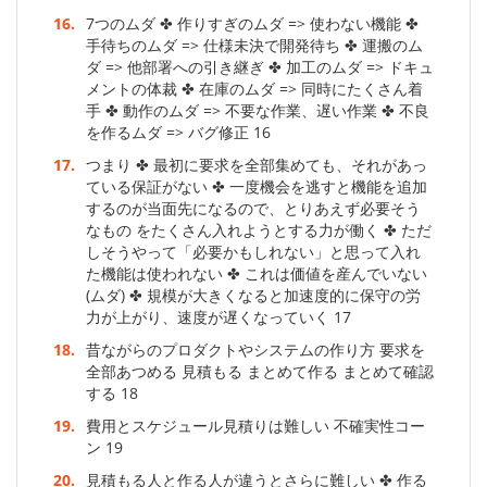
16.
7つのムダ ✤ 作りすぎのムダ => 使わない機能 ✤
手待ちのムダ => 仕様未決で開発待ち ✤ 運搬のム
ダ => 他部署への引き継ぎ ✤ 加工のムダ => ドキュ
メントの体裁 ✤ 在庫のムダ => 同時にたくさん着
手 ✤ 動作のムダ => 不要な作業、遅い作業 ✤ 不良
を作るムダ => バグ修正 16
17.
つまり ✤ 最初に要求を全部集めても、それがあっ
ている保証がない ✤ 一度機会を逃すと機能を追加
するのが当面先になるので、とりあえず必要そう
なもの をたくさん入れようとする力が働く ✤ ただ
しそうやって「必要かもしれない」と思って入れ
た機能は使われない ✤ これは価値を産んでいない
(ムダ) ✤ 規模が大きくなると加速度的に保守の労
力が上がり、速度が遅くなっていく 17
18.
昔ながらのプロダクトやシステムの作り方 要求を
全部あつめる 見積もる まとめて作る まとめて確認
する 18
19.
費用とスケジュール見積りは難しい 不確実性コー
ン 19
20.
見積もる人と作る人が違うとさらに難しい ✤ 作る