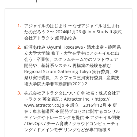
1.
アジャイルのはじまり 〜なぜアジャイルは生まれ
たのだろう？〜 2024年1月26 @ In niStudy fi 株式
会社アトラクタ 細澤あゆみ
2.
細澤あゆみ /Ayumi Hosozawa - 清水出身 - 静岡県
立大学大学院 修了 - 大学在学中にアジャイルに出
会う - 卒業後、スクラムチームでのソフトウェア
開発や、基幹系システム 再構築の経験を積む -
Regional Scrum Gathering Tokyo 実行委員、XP
祭り実行委員、ス クフェス三河実行委員 - 産業技
術大学院大学非常勤講師(2021) 2
3.
株式会社アトラクタについて ✤ 社名：株式会社ア
トラクタ 英文表記：Attractor Inc. / https://
www.attractor.co.jp ✤ 設立：2016年12月 ✤ 所
在：東京都港区 ✤ 開発プロセスに関するコンサル
ティングやトレーニングを提供 ✤ アジャイル開発
/ DevOps / チーム育成 / クラウドコンピューティ
ング / ドメインモデ リングなどが専門領域 3