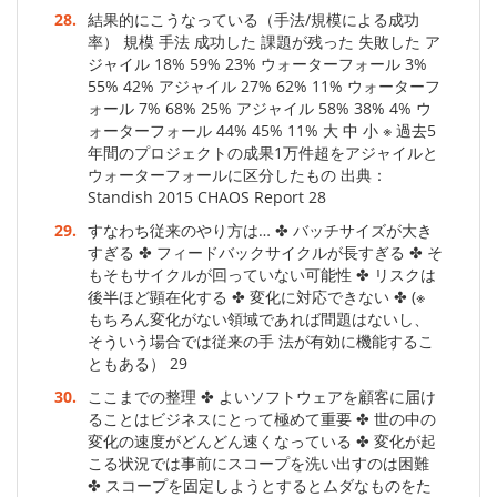
28.
結果的にこうなっている（手法/規模による成功
率） 規模 手法 成功した 課題が残った 失敗した ア
ジャイル 18% 59% 23% ウォーターフォール 3%
55% 42% アジャイル 27% 62% 11% ウォーターフ
ォール 7% 68% 25% アジャイル 58% 38% 4% ウ
ォーターフォール 44% 45% 11% 大 中 小 ※ 過去5
年間のプロジェクトの成果1万件超をアジャイルと
ウォーターフォールに区分したもの 出典：
Standish 2015 CHAOS Report 28
29.
すなわち従来のやり方は… ✤ バッチサイズが大き
すぎる ✤ フィードバックサイクルが長すぎる ✤ そ
もそもサイクルが回っていない可能性 ✤ リスクは
後半ほど顕在化する ✤ 変化に対応できない ✤ (※
もちろん変化がない領域であれば問題はないし、
そういう場合では従来の手 法が有効に機能するこ
ともある） 29
30.
ここまでの整理 ✤ よいソフトウェアを顧客に届け
ることはビジネスにとって極めて重要 ✤ 世の中の
変化の速度がどんどん速くなっている ✤ 変化が起
こる状況では事前にスコープを洗い出すのは困難
✤ スコープを固定しようとするとムダなものをた