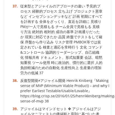
37.
従来型とアジャイルのアプローチの違い 予見的プ
ロセス 経験的プロセス 立ち上げ プロジェクト憲章
など インセプションデッキなど 計画 初期にすべて
を計画する 全体をざっくり、直近を詳細に 見積り
PMが一人で見積もる チーム全員で見積もる 見積
り方法 絶対的 相対的 成功の基準 計画通りだった
か 現実に対応できたか 品質 終盤でテストをして確
保 序盤から作り込み リスク管理 PMBOK等では規
定されている 検査と適応を常時行う 文化 コマンド
&コントロール 協調的リーダーシップ、自己組織
化 情報共有 ドキュメント、形式知重要 会話、暗黙
知重視 ツール使用 時に政治的、慣行的に選択 人的
負担軽減のための自動化 生産性向上 生産量の増加
労力の低減 37
38.
反復型開発≠アジャイル開発 Henrik Kniberg『Making
sense of MVP (Minimum Viable Product) – and why I
prefer Earliest Testable/Usable/Lovable』
https://blog.crisp.se/2016/01/25/henrikkniberg/making
sense-of-mvp 38
39.
アジャイルはマインドセット ✤ アジャイルはアジ
ャイルマニフェストの価値観と原則に基づいた考