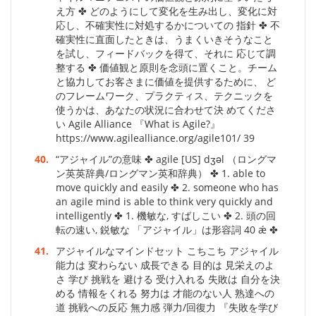
え方 ✤ どのようにして変化を生み出し、変化に対
応し、不確実性に対処するかについての 指針 ✤ 不
確実性に直面したときは、うまくいきそうなこと
を試し、フィードバックを得て、それに 応じて調
整する ✤ 価値観と原則を念頭に置くこと。チーム
と協力してお客さまに価値を提供するために、 ど
のフレームワーク、プラクティス、テクニックを
使うかは、あなたの状況に合わせて決 めてくださ
い Agile Alliance 『What is Agile?』
https://www.agilealliance.org/agile101/ 39
40.
“アジャイル”の意味 ✤ agile [US] dʒəl （ロングマ
ン英英辞典/ロングマン英和辞典） ✤ 1. able to
move quickly and easily ✤ 2. someone who has
an agile mind is able to think very quickly and
intelligently ✤ 1. 機敏な, すばしこい ✤ 2. 頭の回
転の速い, 鋭敏な 「アジャイル」は形容詞 40 ǽ ✤
41.
アジャイルなマインドセット こちこち アジャイル
能力は 変わらない 成長できる 目的は 見栄えのよ
さ 学び 挑戦を 避ける 受け入れる 失敗は 自分を決
める 情報をくれる 努力は 才能のない人 熟達への
道 挑戦への反応 無力感 弾力/回復力 『失敗を学び