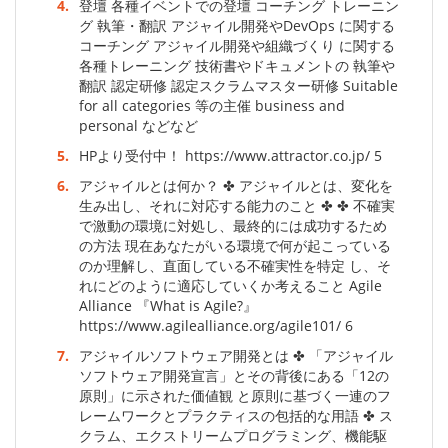
4.
登壇 各種イベントでの登壇 コーチング トレーニン
グ 執筆・翻訳 アジャイル開発やDevOps に関する
コーチング アジャイル開発や組織づくり に関する
各種トレーニング 技術書やドキュメントの 執筆や
翻訳 認定研修 認定スクラムマスター研修 Suitable
for all categories 等の主催 business and
personal などなど
5.
HPより受付中！ https://www.attractor.co.jp/ 5
6.
アジャイルとは何か？ ✤ アジャイルとは、変化を
生み出し、それに対応する能力のこと ✤ ✤ 不確実
で激動の環境に対処し、最終的には成功するため
の方法 現在あなたがいる環境で何が起こっている
のか理解し、直面している不確実性を特定 し、そ
れにどのように適応していくか考えること Agile
Alliance 『What is Agile?』
https://www.agilealliance.org/agile101/ 6
7.
アジャイルソフトウェア開発とは ✤ 「アジャイル
ソフトウェア開発宣言」とその背後にある「12の
原則」に示された価値観 と原則に基づく一連のフ
レームワークとプラクティスの包括的な用語 ✤ ス
クラム、エクストリームプログラミング、機能駆