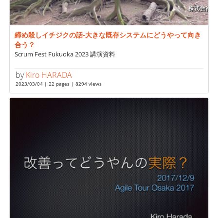
締め殺しイチジクの話-大きな既存システムにどうやって向き
合う？
Scrum Fest Fukuoka 2023 講演資料
by
Kiro HARADA
2023/03/04 | 22 pages | 8294 views