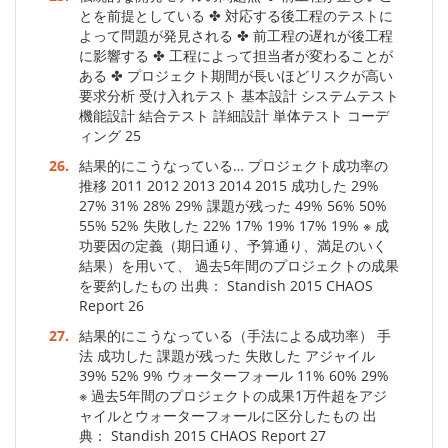
とを前提としている ✤ 対応する後工程のテストに
よって問題が発見される ✤ 前工程の遅れが後工程
に影響する ✤ 工程によって担当者が変わることが
ある ✤ プロジェクト期間が長いほどリスクが高い
要求分析 受け入れテスト 基本設計 システムテスト
機能設計 結合テスト 詳細設計 単体テスト コーデ
ィング 25
26.
結果的にこうなっている… プロジェクト成功率の
推移 2011 2012 2013 2014 2015 成功した 29%
27% 31% 28% 29% 課題が残った 49% 56% 50%
55% 52% 失敗した 22% 17% 19% 17% 19% ※ 成
功要因の定義（期日通り、予算通り、満足のいく
結果）を用いて、 過去5年間のプロジェクトの成果
を要約したもの 出典： Standish 2015 CHAOS
Report 26
27.
結果的にこうなっている（手法による成功率） 手
法 成功した 課題が残った 失敗した アジャイル
39% 52% 9% ウォーターフォール 11% 60% 29%
※ 過去5年間のプロジェクトの成果1万件超をアジ
ャイルとウォーターフォールに区分したもの 出
典： Standish 2015 CHAOS Report 27