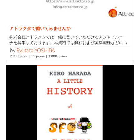
アトラクタで働いてみませんか
株式会社アトラクタでは一緒に働いていただけるアジャイルコー
チを募集しております。本資料では弊社および募集職種などにつ
いて簡単に説明します。ご不明な点などあ...
by
Ryutaro YOSHIBA
2019/07/27 | 11 pages | 11800 views