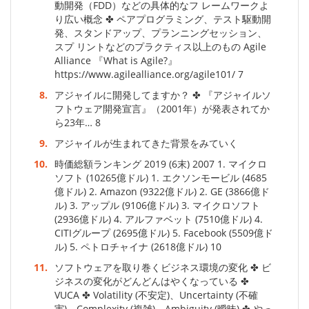
動開発（FDD）などの具体的なフ レームワークよ
り広い概念 ✤ ペアプログラミング、テスト駆動開
発、スタンドアップ、プランニングセッション、
スプ リントなどのプラクティス以上のもの Agile
Alliance 『What is Agile?』
https://www.agilealliance.org/agile101/ 7
8.
アジャイルに開発してますか？ ✤ 『アジャイルソ
フトウェア開発宣言』（2001年）が発表されてか
ら23年… 8
9.
アジャイルが生まれてきた背景をみていく
10.
時価総額ランキング 2019 (6末) 2007 1. マイクロ
ソフト (10265億ドル) 1. エクソンモービル (4685
億ドル) 2. Amazon (9322億ドル) 2. GE (3866億ド
ル) 3. アップル (9106億ドル) 3. マイクロソフト
(2936億ドル) 4. アルファベット (7510億ドル) 4.
CITIグループ (2695億ドル) 5. Facebook (5509億ド
ル) 5. ペトロチャイナ (2618億ドル) 10
11.
ソフトウェアを取り巻くビジネス環境の変化 ✤ ビ
ジネスの変化がどんどんはやくなっている ✤
VUCA ✤ Volatility (不安定)、Uncertainty (不確
実)、Complexity (複雑)、Ambiguity (曖昧) ✤ やっ