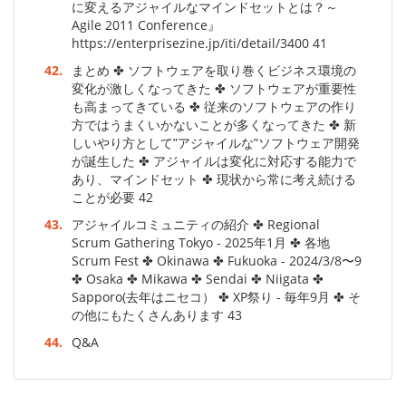
に変えるアジャイルなマインドセットとは？～
Agile 2011 Conference』
https://enterprisezine.jp/iti/detail/3400 41
42.
まとめ ✤ ソフトウェアを取り巻くビジネス環境の
変化が激しくなってきた ✤ ソフトウェアが重要性
も高まってきている ✤ 従来のソフトウェアの作り
方ではうまくいかないことが多くなってきた ✤ 新
しいやり方として”アジャイルな”ソフトウェア開発
が誕生した ✤ アジャイルは変化に対応する能力で
あり、マインドセット ✤ 現状から常に考え続ける
ことが必要 42
43.
アジャイルコミュニティの紹介 ✤ Regional
Scrum Gathering Tokyo - 2025年1月 ✤ 各地
Scrum Fest ✤ Okinawa ✤ Fukuoka - 2024/3/8〜9
✤ Osaka ✤ Mikawa ✤ Sendai ✤ Niigata ✤
Sapporo(去年はニセコ） ✤ XP祭り - 毎年9月 ✤ そ
の他にもたくさんあります 43
44.
Q&A