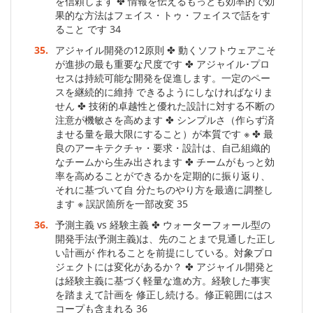
を信頼します ✤ 情報を伝えるもっとも効率的で効
果的な方法はフェイス・トゥ・フェイスで話をす
ること です 34
35.
アジャイル開発の12原則 ✤ 動くソフトウェアこそ
が進捗の最も重要な尺度です ✤ アジャイル･プロ
セスは持続可能な開発を促進します。一定のペー
スを継続的に維持 できるようにしなければなりま
せん ✤ 技術的卓越性と優れた設計に対する不断の
注意が機敏さを高めます ✤ シンプルさ（作らず済
ませる量を最大限にすること）が本質です ※ ✤ 最
良のアーキテクチャ・要求・設計は、自己組織的
なチームから生み出されます ✤ チームがもっと効
率を高めることができるかを定期的に振り返り、
それに基づいて自 分たちのやり方を最適に調整し
ます ※ 誤訳箇所を一部改変 35
36.
予測主義 vs 経験主義 ✤ ウォーターフォール型の
開発手法(予測主義)は、先のことまで見通した正し
い計画が 作れることを前提にしている。対象プロ
ジェクトには変化があるか？ ✤ アジャイル開発と
は経験主義に基づく軽量な進め方。経験した事実
を踏まえて計画を 修正し続ける。修正範囲にはス
コープも含まれる 36