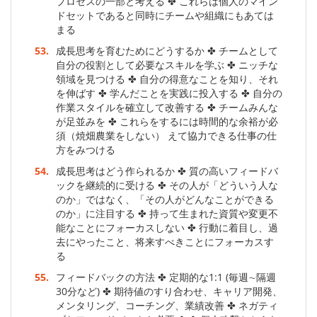
プロセスの一部と考える ✤ これらは個人のマイン
ドセットであると同時にチームや組織にもあては
まる
53.
成長思考を育むためにどうするか ✤ チームとして
自分の役割として必要なスキルを学ぶ ✤ ニッチな
領域を見つける ✤ 自分の得意なことを知り、それ
を伸ばす ✤ 学んだことを実践に投入する ✤ 自分の
作業スタイルを確立して改善する ✤ チームみんな
が足並みを ✤ これらをするには時間的な余裕が必
須（焼畑農業をしない） えて協力できる仕事の仕
方をみつける
54.
成長思考はどう作られるか ✤ 質の高いフィードバ
ックを継続的に受ける ✤ その人が「どういう人な
のか」ではなく、「その人がどんなことができる
のか」に注目する ✤ 持って生まれた資質や変更不
能なことにフォーカスしない ✤ 行動に着目し、過
去にやったこと、将来すべきことにフォーカスす
る
55.
フィードバックの方法 ✤ 定期的な1:1 (毎週∼隔週
30分など) ✤ 期待値のすり合わせ、キャリア開発、
メンタリング、コーチング、業績改善 ✤ ネガティ