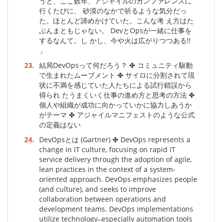
うと、ここ数年、アジャイルのカンファレンスに
行くたびに、 砂漠のなかで祈るような気分だっ
た。ほとんど諦めかけていた。こんな考 え方はた
ぶんまともじゃない。 DevとOpsが一緒に仕事を
するなんて。し かし、今や火は広がりつつある!!
」
23.
結局DevOpsって何だろう？ ✤ コミュニティ駆動
で生まれたムーブメント ✤ サイロに分割されて現
状に不満を感じていた人たちによる試行錯誤から
得られ たうまくいく仕事の進め方と思考の方法 ✤
個人や組織が成功に向かっていかに協力しあうか
がテーマ ✤ アジャイルマニフェストのような公式
の定義はない
24.
DevOpsとは (Gartner) ✤ DevOps represents a
change in IT culture, focusing on rapid IT
service delivery through the adoption of agile,
lean practices in the context of a system-
oriented approach. DevOps emphasizes people
(and culture), and seeks to improve
collaboration between operations and
development teams. DevOps implementations
utilize technology ̶ especially automation tools