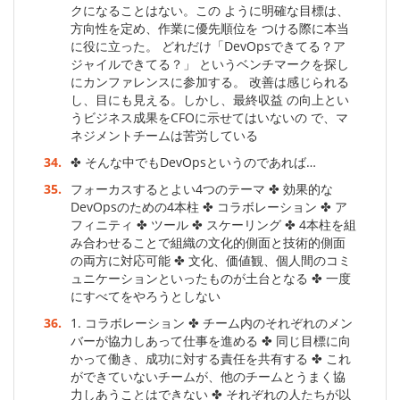
クになることはない。この ように明確な目標は、
方向性を定め、作業に優先順位を つける際に本当
に役に立った。 どれだけ「DevOpsできてる？ア
ジャイルできてる？」 というベンチマークを探し
にカンファレンスに参加する。 改善は感じられる
し、目にも見える。しかし、最終収益 の向上とい
うビジネス成果をCFOに示せてはいないの で、マ
ネジメントチームは苦労している
34.
✤ そんな中でもDevOpsというのであれば…
35.
フォーカスするとよい4つのテーマ ✤ 効果的な
DevOpsのための4本柱 ✤ コラボレーション ✤ ア
フィニティ ✤ ツール ✤ スケーリング ✤ 4本柱を組
み合わせることで組織の文化的側面と技術的側面
の両方に対応可能 ✤ 文化、価値観、個人間のコミ
ュニケーションといったものが土台となる ✤ 一度
にすべてをやろうとしない
36.
1. コラボレーション ✤ チーム内のそれぞれのメン
バーが協力しあって仕事を進める ✤ 同じ目標に向
かって働き、成功に対する責任を共有する ✤ これ
ができていないチームが、他のチームとうまく協
力しあうことはできない ✤ それぞれの人たちが以