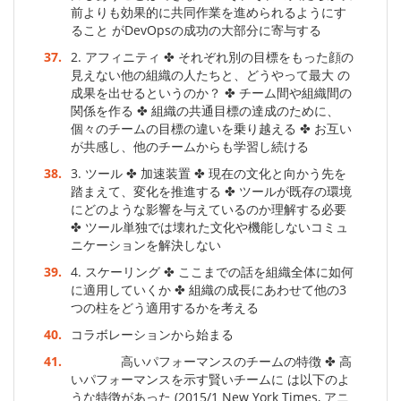
前よりも効果的に共同作業を進められるようにす
ること がDevOpsの成功の大部分に寄与する
37.
2. アフィニティ ✤ それぞれ別の目標をもった顔の
見えない他の組織の人たちと、どうやって最大 の
成果を出せるというのか？ ✤ チーム間や組織間の
関係を作る ✤ 組織の共通目標の達成のために、
個々のチームの目標の違いを乗り越える ✤ お互い
が共感し、他のチームからも学習し続ける
38.
3. ツール ✤ 加速装置 ✤ 現在の文化と向かう先を
踏まえて、変化を推進する ✤ ツールが既存の環境
にどのような影響を与えているのか理解する必要
✤ ツール単独では壊れた文化や機能しないコミュ
ニケーションを解決しない
39.
4. スケーリング ✤ ここまでの話を組織全体に如何
に適用していくか ✤ 組織の成長にあわせて他の3
つの柱をどう適用するかを考える
40.
コラボレーションから始まる
41.
高いパフォーマンスのチームの特徴 ✤ 高
いパフォーマンスを示す賢いチームに は以下のよ
うな特徴があった (2015/1 New York Times, アニ