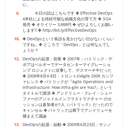
に。
6.
今日の話はこちらです ✤ Eﬀective DevOps
4本柱による持続可能な組織文化の育て方 ✤ 3/24
発売 ✤ オライリー 3,888円 ✤ ぜひよろしくお願い
します!! ✤ http://bit.ly/EﬀectiveDevOps
10.
✤ DevOpsという単語を見かけない日がないくらい
ですね… ✤ ところで「DevOps」とは何なんでし
ょうか？
12.
DevOpsの起源：前夜 ✤ 2007年：パトリック・デ
ボアはベルギーでデータセンターマイグレーショ
ンプ ロジェクトに従事して、デスマーチ中だった
✤ 2008年8月4-8日：トロントのAgile 2008 カンフ
ァレンス ✤ パトリックが『Agile Operations and
Infrastructure: How Infra-gile are You?』という
タイトルで講演 ✤ アンドリュー・クレイ・シェー
ファーのアジャイルインフラストラクチャー のセ
ッションは参加者が1人（パトリック）だったので
キャンセル ✤ パトリックは廊下でアンドリューを
捕まえて議論
13.
DevOpsの起源：始動 ✤ 2009年6月23日：サンノ