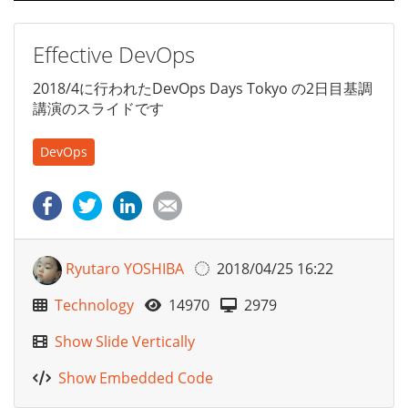
Effective DevOps
2018/4に行われたDevOps Days Tokyo の2日目基調
講演のスライドです
DevOps
Ryutaro YOSHIBA
2018/04/25 16:22
Technology
14970
2979
Show Slide Vertically
Show Embedded Code