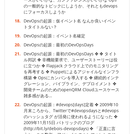
の一般的なトピックにしようか、それともdevops
にフォーカスしようか
18.
DevOpsの起源：仮イベント名 なんか良いイベン
トタイトルない？
19.
DevOpsの起源：イベント名確定
20.
DevOpsの起源：最初のDevOpsDays
21.
DevOpsの起源：最初のDevOpsDays ✤ ✤ タイト
ル邦訳 ✤ 非機能要求で、ユーザーストーリーは役
に立つか ✤ Flapjack クラウド上でのモニタリング
を再考する ✤ Puppetによるアジャイルなインフラ
構築 ✤ Opsにカンバンを導入する ✤ 継続的インテ
グレーション、パイプライン、デプロイメント ✤
開発チームのためのopenQRM Cloudユースケース
雑多感がある…
22.
DevOpsの起源：#devops[days]定着 ✤ 2009年10
月末ころから、Twitterで#devopsdaysと#devops
のハッシュタグ が活発に使われるようになった ✤
2009年11月15日 パトリックのブログ
(http://bit.ly/debois-devopsdays) ✤ 「正直に言