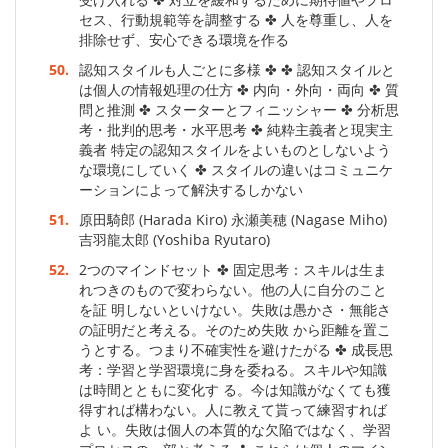
セス、行動規範等を調整する ✤ 人を尊重し、人を
排除せず、安心できる環境を作る
50.
認知スタイルも人ごとに多様 ✤ ✤ 認知スタイルと
は個人の情報処理の仕方 ✤ 内向・外向・両向 ✤ 質
問と推測 ✤ スターターとフィニッシャー ✤ 分析思
考・批判的思考・水平思考 ✤ 純粋主義者と現実主
義者 特定の認知スタイルをよいものとしないよう
な環境にしていく ✤ スタイルの違いはコミュニケ
ーションによって解決するしかない
51.
原田騎郎 (Harada Kiro) 永瀬美穂 (Nagase Miho)
吉羽龍太郎 (Yoshiba Ryutaro)
52.
2つのマインドセット ✤ 固定思考：スキルは生ま
れつきのもので変わらない。他の人に自分のこと
を証 明しないといけない。失敗は愚かさ・無能さ
の証明だと考える。そのため失敗 から距離を置こ
うとする。つまり不確実性を避けたがる ✤ 成長思
考：学習と学習環境に身を委ねる。スキルや知識
は時間とともに変化す る。今は知識がなくても獲
得すれば構わない。人に教えて貰って練習すれば
よ い。失敗は個人の本質的な欠陥ではなく、学習