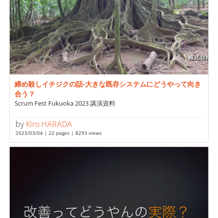
締め殺しイチジクの話-大きな既存システムにどうやって向き
合う？
Scrum Fest Fukuoka 2023 講演資料
by
Kiro HARADA
2023/03/04 | 22 pages | 8293 views