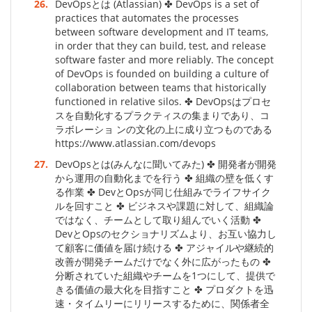
26.
DevOpsとは (Atlassian) ✤ DevOps is a set of
practices that automates the processes
between software development and IT teams,
in order that they can build, test, and release
software faster and more reliably. The concept
of DevOps is founded on building a culture of
collaboration between teams that historically
functioned in relative silos. ✤ DevOpsはプロセ
スを自動化するプラクティスの集まりであり、コ
ラボレーショ ンの文化の上に成り立つものである
https://www.atlassian.com/devops
27.
DevOpsとは(みんなに聞いてみた) ✤ 開発者が開発
から運用の自動化までを行う ✤ 組織の壁を低くす
る作業 ✤ DevとOpsが同じ仕組みでライフサイク
ルを回すこと ✤ ビジネスや課題に対して、組織論
ではなく、チームとして取り組んでいく活動 ✤
DevとOpsのセクショナリズムより、お互い協力し
て顧客に価値を届け続ける ✤ アジャイルや継続的
改善が開発チームだけでなく外に広がったもの ✤
分断されていた組織やチームを1つにして、提供で
きる価値の最大化を目指すこと ✤ プロダクトを迅
速・タイムリーにリリースするために、関係者全