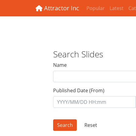
Attractor Inc
Popular
Latest
Cat
Search Slides
Name
Published Date (From)
Reset