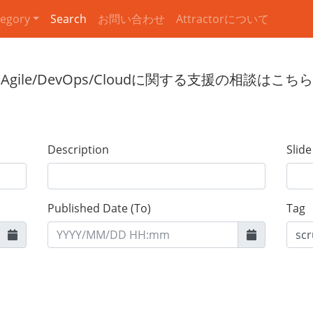
egory
Search
お問い合わせ
Attractorについて
Description
Slid
Published Date (To)
Tag